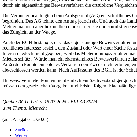
durch ein eigenständiges Beweisverfahren die ortsübliche Vergleich
Die Vermieter beantragten beim Amtsgericht (AG) ein schriftliches
begründen. Das AG lehnte den Antrag jedoch ab. Und auch das Landge
Mehreinnahmen aber bekanntlich eine sehr ernste und somit streitens
das Zünglein an der Waage.
Auch der BGH bestätigte, dass das eigenständige Beweisverfahren unzu
rechtliches Interesse besteht, den Zustand oder Wert einer Sache fest
Interesse jedoch nicht gegeben, weil das Mieterhöhungsverfahren na
Mieters schützt. Würde man ein eigenständiges Beweisverfahren zulas
Außerdem könnte ein solches Verfahren den Zweck nicht erfüllen, eine
abgeschlossen werden kann. Nach Auffassung des BGH ist der Schutz 
Hinweis: Vermieter können nicht einfach ein Sachverständigengutach
müssen den gesetzlichen Vorgaben und Fristen folgen. Eigenständige
Quelle: BGH, Urt. v. 15.07.2025 - VIII ZB 69/24
zum Thema:
Mietrecht
(aus: Ausgabe 12/2025)
Zurück
Weiter