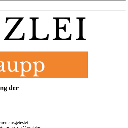
ung der
ren ausgetestet
ntworten, ob Vermieter