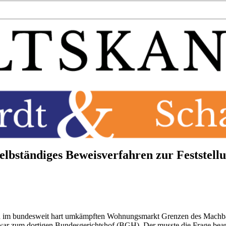
elbständiges Beweisverfahren zur Feststell
nn im bundesweit hart umkämpften Wohnungsmarkt Grenzen des Machba
 zwar zum dortigen Bundesgerichtshof (BGH). Der musste die Frage bea