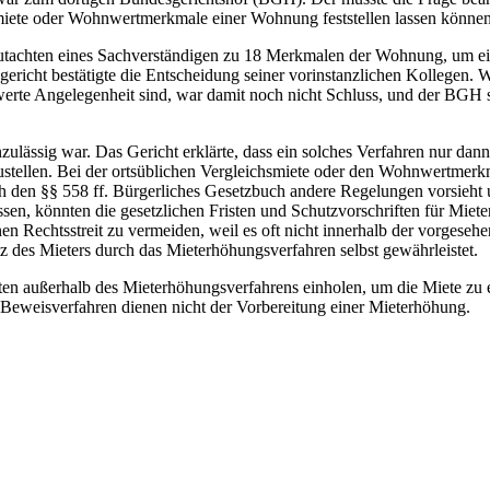
smiete oder Wohnwertmerkmale einer Wohnung feststellen lassen können
 Gutachten eines Sachverständigen zu 18 Merkmalen der Wohnung, um e
richt bestätigte die Entscheidung seiner vorinstanzlichen Kollegen. 
werte Angelegenheit sind, war damit noch nicht Schluss, und der BGH s
lässig war. Das Gericht erklärte, dass ein solches Verfahren nur dann 
zustellen. Bei der ortsüblichen Vergleichsmiete oder den Wohnwertmerkm
ch den §§ 558 ff. Bürgerliches Gesetzbuch andere Regelungen vorsieht 
sen, könnten die gesetzlichen Fristen und Schutzvorschriften für Mie
n Rechtsstreit zu vermeiden, weil es oft nicht innerhalb der vorgesehe
des Mieters durch das Mieterhöhungsverfahren selbst gewährleistet.
ten außerhalb des Mieterhöhungsverfahrens einholen, um die Miete zu 
 Beweisverfahren dienen nicht der Vorbereitung einer Mieterhöhung.