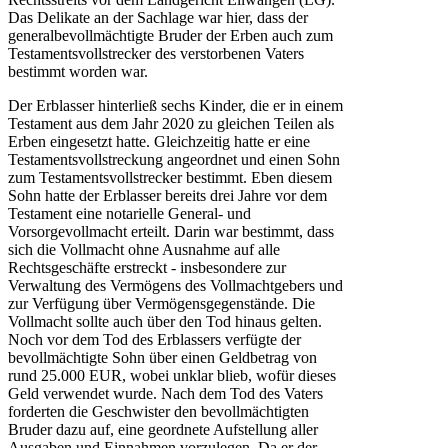
Das Delikate an der Sachlage war hier, dass der
generalbevollmächtigte Bruder der Erben auch zum
Testamentsvollstrecker des verstorbenen Vaters
bestimmt worden war.
Der Erblasser hinterließ sechs Kinder, die er in einem
Testament aus dem Jahr 2020 zu gleichen Teilen als
Erben eingesetzt hatte. Gleichzeitig hatte er eine
Testamentsvollstreckung angeordnet und einen Sohn
zum Testamentsvollstrecker bestimmt. Eben diesem
Sohn hatte der Erblasser bereits drei Jahre vor dem
Testament eine notarielle General- und
Vorsorgevollmacht erteilt. Darin war bestimmt, dass
sich die Vollmacht ohne Ausnahme auf alle
Rechtsgeschäfte erstreckt - insbesondere zur
Verwaltung des Vermögens des Vollmachtgebers und
zur Verfügung über Vermögensgegenstände. Die
Vollmacht sollte auch über den Tod hinaus gelten.
Noch vor dem Tod des Erblassers verfügte der
bevollmächtigte Sohn über einen Geldbetrag von
rund 25.000 EUR, wobei unklar blieb, wofür dieses
Geld verwendet wurde. Nach dem Tod des Vaters
forderten die Geschwister den bevollmächtigten
Bruder dazu auf, eine geordnete Aufstellung aller
Ausgaben und Einnahmen vorzulegen. Da er der