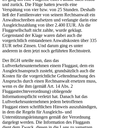
und zurück. Die Flüge hatten jeweils eine
Verspätung von vier bzw. von 25 Stunden. Deshalb
ließ der Familienvater von seinem Rechtsanwalt ein
Anwaltsschreiben aufsetzen und verlangte darin eine
Ausgleichszahlung von über 2.400 EUR. Als die
Fluggesellschaft nicht zahlte, wurde geklagt.
Gegenstand der Klage waren dabei auch die
vorgerichtlich entstandenen Anwaltskosten über 335
EUR nebst Zinsen. Und darum ging es unter
anderem in dem jetzt noch geführten Rechtsstreit.
Der BGH urteilte nun, dass das
Luftverkehrsunternehmen einem Fluggast, dem ein
Ausgleichsanspruch zusteht, grundsätzlich auch die
Kosten für die vorgerichtliche Geltendmachung des
Anspruchs durch einen Rechtsanwalt ersetzen muss,
wenn es die ihm (gemäß Art. 14 Abs. 2
Fluggastrechteverordnung) obliegende
Informationspflicht verletzt hat. Danach hat das
Luftverkehrsunternehmen jedem betroffenen
Fluggast einen schriftlichen Hinweis auszuhändigen,
in dem die Regeln für Ausgleichs- und
Unterstützungsleistungen gemäß der Verordnung
dargelegt werden. Die Information des Fluggasts
dient dem Zweck, diesen in die Lage zu versetzen,