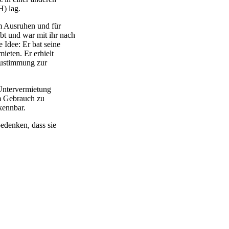
H) lag.
m Ausruhen und für
bt und war mit ihr nach
 Idee: Er bat seine
eten. Er erhielt
 Zustimmung zur
 Untervermietung
um Gebrauch zu
kennbar.
bedenken, dass sie