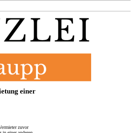
ietung einer
 Vermieter zuvor
z in einer anderen