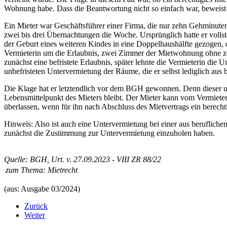
Wohnung habe. Dass die Beantwortung nicht so einfach war, beweist 
Ein Mieter war Geschäftsführer einer Firma, die nur zehn Gehminut
zwei bis drei Übernachtungen die Woche. Ursprünglich hatte er volls
der Geburt eines weiteren Kindes in eine Doppelhaushälfte gezogen, 
Vermieterin um die Erlaubnis, zwei Zimmer der Mietwohnung ohne zei
zunächst eine befristete Erlaubnis, später lehnte die Vermieterin di
unbefristeten Untervermietung der Räume, die er selbst lediglich aus 
Die Klage hat er letztendlich vor dem BGH gewonnen. Denn dieser urt
Lebensmittelpunkt des Mieters bleibt. Der Mieter kann vom Vermiete
überlassen, wenn für ihn nach Abschluss des Mietvertrags ein berecht
Hinweis: Also ist auch eine Untervermietung bei einer aus berufliche
zunächst die Zustimmung zur Untervermietung einzuholen haben.
Quelle: BGH, Urt. v. 27.09.2023 - VIII ZR 88/22
zum Thema:
Mietrecht
(aus: Ausgabe 03/2024)
Zurück
Weiter