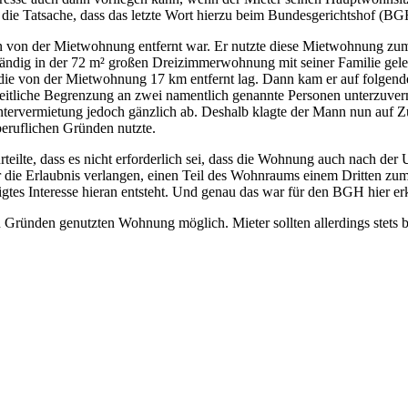
die Tatsache, dass das letzte Wort hierzu beim Bundesgerichtshof (BG
en von der Mietwohnung entfernt war. Er nutzte diese Mietwohnung zu
tändig in der 72 m² großen Dreizimmerwohnung mit seiner Familie gele
die von der Mietwohnung 17 km entfernt lag. Dann kam er auf folgende
tliche Begrenzung an zwei namentlich genannte Personen unterzuvermi
e Untervermietung jedoch gänzlich ab. Deshalb klagte der Mann nun auf
beruflichen Gründen nutzte.
eilte, dass es nicht erforderlich sei, dass die Wohnung auch nach der
r die Erlaubnis verlangen, einen Teil des Wohnraums einem Dritten z
igtes Interesse hieran entsteht. Und genau das war für den BGH hier er
n Gründen genutzten Wohnung möglich. Mieter sollten allerdings stets 