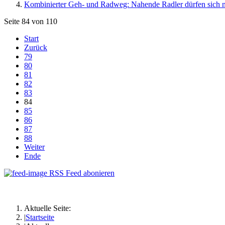
Kombinierter Geh- und Radweg: Nahende Radler dürfen sich ni
Seite 84 von 110
Start
Zurück
79
80
81
82
83
84
85
86
87
88
Weiter
Ende
RSS Feed abonieren
Aktuelle Seite:
Startseite